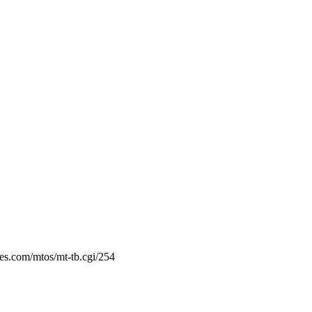
ies.com/mtos/mt-tb.cgi/254