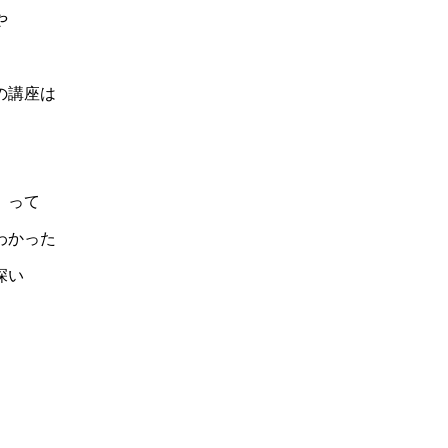
や
の講座は
、って
わかった
深い