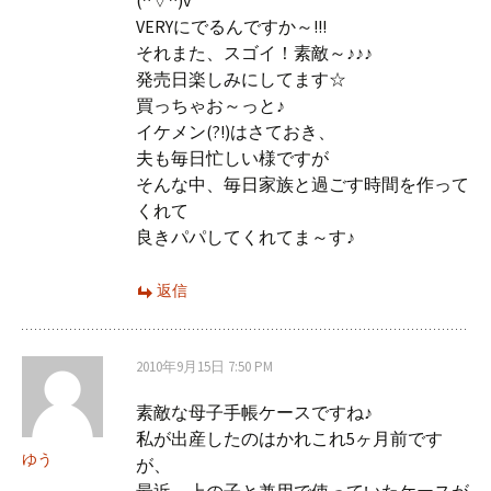
(^▽^)v
VERYにでるんですか～!!!
それまた、スゴイ！素敵～♪♪♪
発売日楽しみにしてます☆
買っちゃお～っと♪
イケメン(?!)はさておき、
夫も毎日忙しい様ですが
そんな中、毎日家族と過ごす時間を作って
くれて
良きパパしてくれてま～す♪
返信
2010年9月15日 7:50 PM
素敵な母子手帳ケースですね♪
私が出産したのはかれこれ5ヶ月前です
ゆう
が、