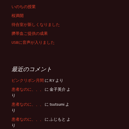
いのちの授業
桜満開
待合室が新しくなりました
臍帯血ご提供の成果
USBに音声が入りました
最近のコメント
ピンクリボン月間
に R.Y より
患者なのに、、、
に 金子英介 よ
り
患者なのに、、、
に tsutsumi よ
り
患者なのに、、、
に ふじもと よ
り