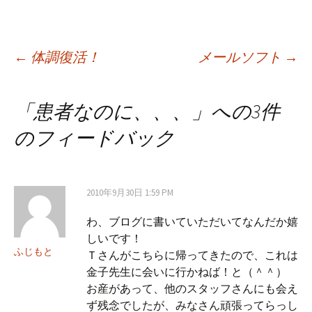
←
体調復活！
メールソフト
→
投稿ナビゲーション
「
患者なのに、、、
」への3件
のフィードバック
2010年9月30日 1:59 PM
わ、ブログに書いていただいてなんだか嬉
しいです！
ふじもと
Ｔさんがこちらに帰ってきたので、これは
金子先生に会いに行かねば！と（＾＾）
お産があって、他のスタッフさんにも会え
ず残念でしたが、みなさん頑張ってらっし