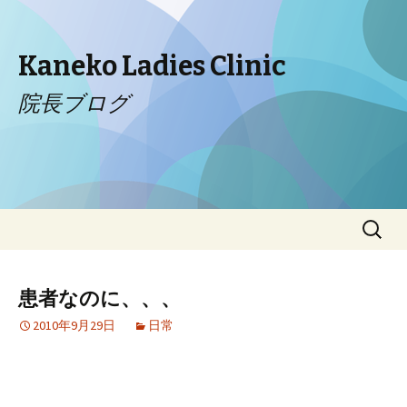
Kaneko Ladies Clinic
院長ブログ
コンテンツへ移動
検
索:
患者なのに、、、
2010年9月29日
日常