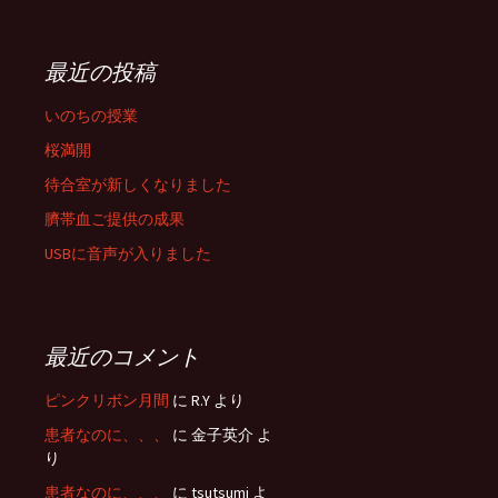
最近の投稿
いのちの授業
桜満開
待合室が新しくなりました
臍帯血ご提供の成果
USBに音声が入りました
最近のコメント
ピンクリボン月間
に R.Y より
患者なのに、、、
に 金子英介 よ
り
患者なのに、、、
に tsutsumi よ