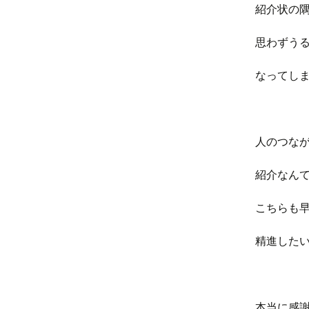
紹介状の
思わずう
なってし
人のつな
紹介なん
こちらも
精進した
本当に感