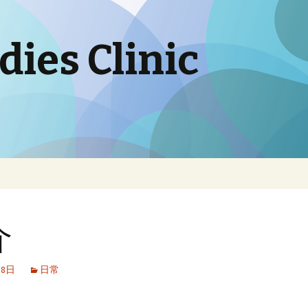
ies Clinic
介
月8日
日常