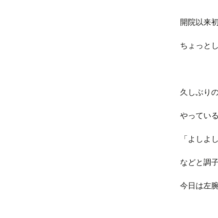
開院以来
ちょっと
久しぶり
やってい
「よしよ
などと調
今日は左