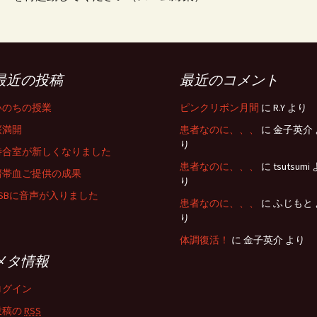
最近の投稿
最近のコメント
いのちの授業
ピンクリボン月間
に R.Y より
桜満開
患者なのに、、、
に 金子英介 
り
待合室が新しくなりました
患者なのに、、、
に tsutsumi 
臍帯血ご提供の成果
り
USBに音声が入りました
患者なのに、、、
に ふじもと 
り
体調復活！
に 金子英介 より
メタ情報
ログイン
投稿の
RSS