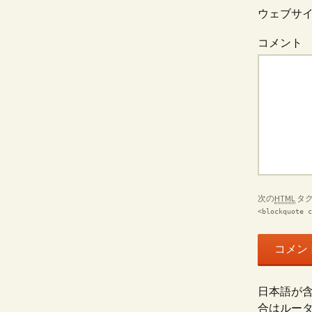
ウェブサ
コメント
次の
HTML
タグ
<blockquote c
日本語が含
合はルー