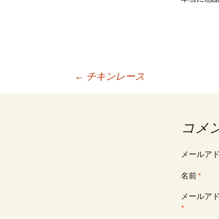
←
チキンレース
投稿ナビゲーション
コメ
メールア
名前
*
メールア
*