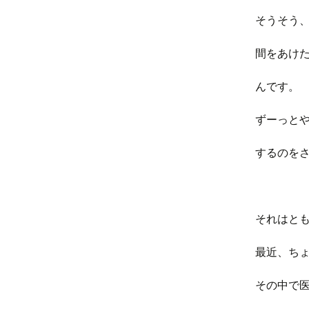
そうそう
間をあけ
んです。
ずーっと
するのを
それはと
最近、ち
その中で