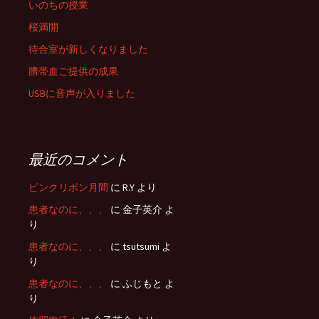
いのちの授業
桜満開
待合室が新しくなりました
臍帯血ご提供の成果
USBに音声が入りました
最近のコメント
ピンクリボン月間
に R.Y より
患者なのに、、、
に 金子英介 よ
り
患者なのに、、、
に tsutsumi よ
り
患者なのに、、、
に ふじもと よ
り