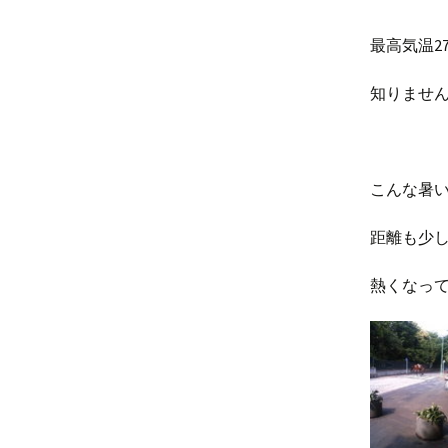
最高気温2
知りませ
こんな暑
距離も少
熱くなっ