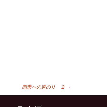
開業への道のり ２
→