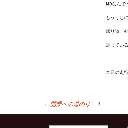
MDなんで
もううち
帰り道、
走ってい
本日の走行
←
開業への道のり １
投稿ナビゲーション