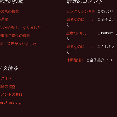
最近の投稿
最近のコメント
いのちの授業
ピンクリボン月間
に R.Y より
桜満開
患者なのに、、、
に 金子英介 
り
待合室が新しくなりました
患者なのに、、、
に tsutsumi 
臍帯血ご提供の成果
り
USBに音声が入りました
患者なのに、、、
に ふじもと 
り
体調復活！
に 金子英介 より
メタ情報
ログイン
投稿の
RSS
コメントの
RSS
ordPress.org