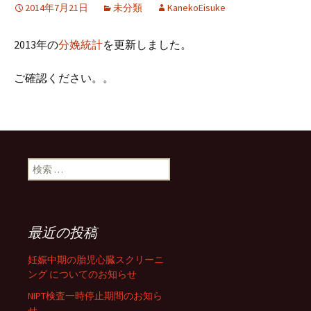
2014年7月21日
未分類
KanekoEisuke
2013年の
分娩統計
を更新しました。
ご確認ください。。
検索:
最近の投稿
妊娠中期の胎児心臓スクリーニ
ング についてのお知らせ
NIPT検査一時停止期間のお知ら
せ