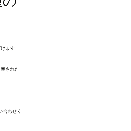
種の
だけます
出産された
問い合わせく