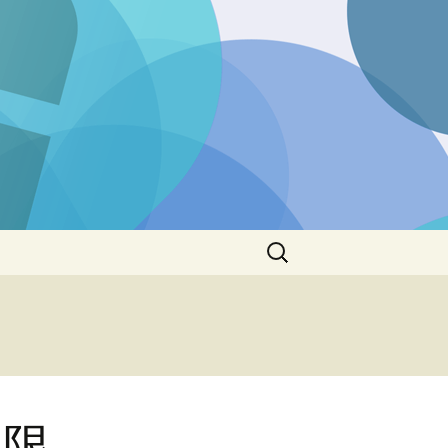
検
索:
制限