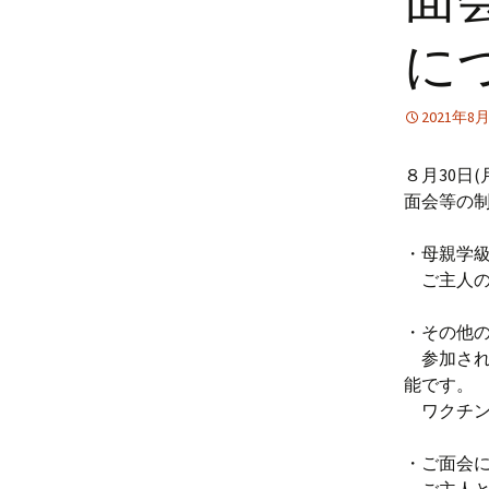
に
2021年8
８月30日
面会等の
・母親学
ご主人の
・その他の
参加され
能です。
ワクチン
・ご面会