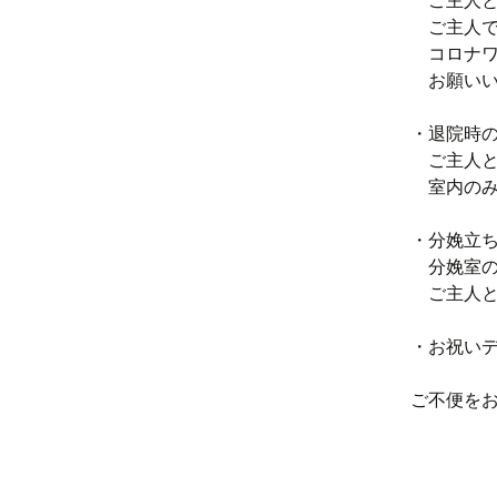
ご主人と
ご主人で
コロナワ
お願いい
・退院時
ご主人と
室内のみ
・分娩立
分娩室の
ご主人と
・お祝い
ご不便を