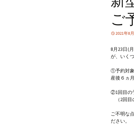
新
ご
2021年8
8月23日
が、いく
①予約対
産後６ヵ
②1回目の
（2回目
ご不明な点
ださい。