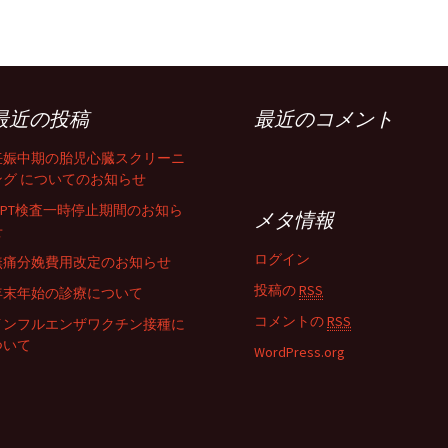
最近の投稿
最近のコメント
妊娠中期の胎児心臓スクリーニ
ング についてのお知らせ
NIPT検査一時停止期間のお知ら
メタ情報
せ
ログイン
無痛分娩費用改定のお知らせ
投稿の
RSS
年末年始の診療について
コメントの
RSS
インフルエンザワクチン接種に
ついて
WordPress.org