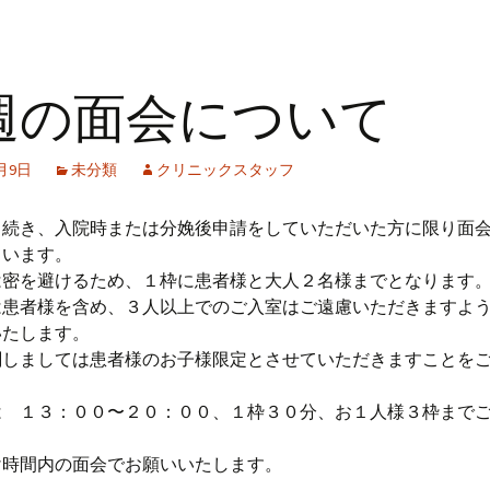
週の面会について
1月9日
未分類
クリニックスタッフ
き続き、入院時または分娩後申請をしていただいた方に限り面
ています。
は密を避けるため、１枠に患者様と大人２名様までとなります
は患者様を含め、３人以上でのご入室はご遠慮いただきますよ
いたします。
関しましては患者様のお子様限定とさせていただきますことを
は １３：００〜２０：００、１枠３０分、お１人様３枠まで
。
け時間内の面会でお願いいたします。