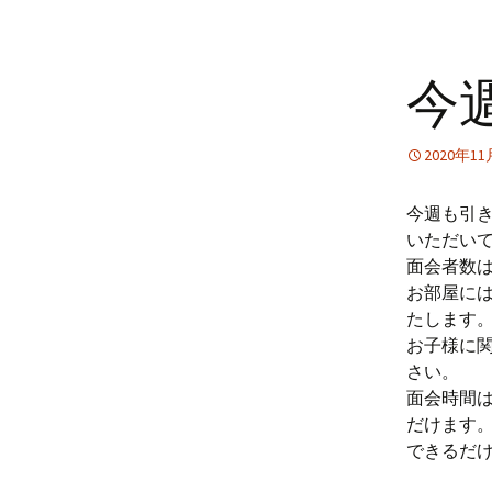
今
2020年1
今週も引
いただい
面会者数
お部屋に
たします
お子様に
さい。
面会時間
だけます
できるだ