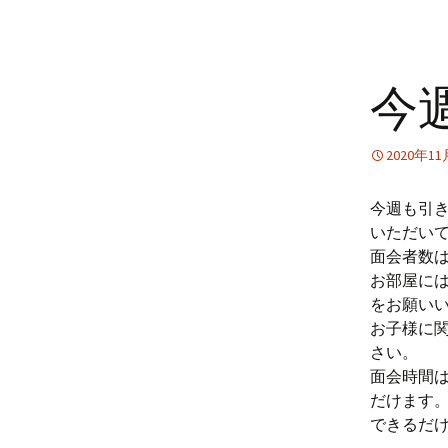
今
2020年1
今週も引
いただい
面会者数
お部屋に
をお願い
お子様に
さい。
面会時間
だけます
できるだ