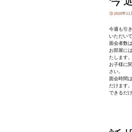
2020年1
今週も引
いただい
面会者数
お部屋に
たします
お子様に
さい。
面会時間
だけます
できるだ