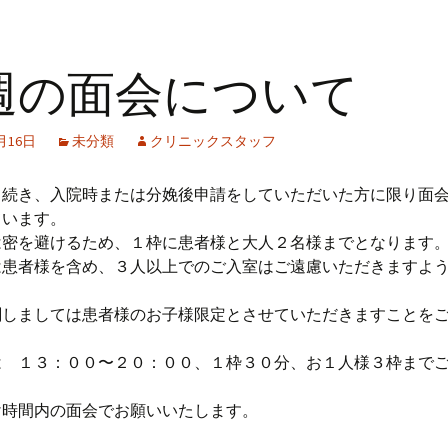
週の面会について
1月16日
未分類
クリニックスタッフ
き続き、入院時または分娩後申請をしていただいた方に限り面
ています。
は密を避けるため、１枠に患者様と大人２名様までとなります
は患者様を含め、３人以上でのご入室はご遠慮いただきますよ
。
関しましては患者様のお子様限定とさせていただきますことを
は １３：００〜２０：００、１枠３０分、お１人様３枠まで
。
け時間内の面会でお願いいたします。