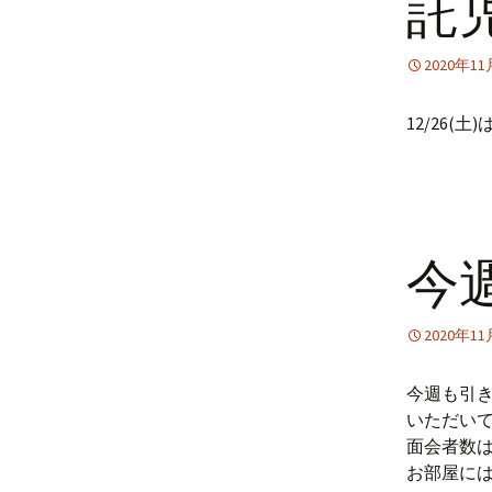
託
2020年1
12/26
今
2020年1
今週も引
いただい
面会者数
お部屋に