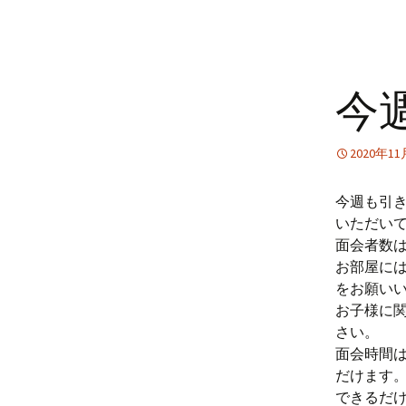
今
2020年1
今週も引
いただい
面会者数
お部屋に
をお願い
お子様に
さい。
面会時間
だけます
できるだ