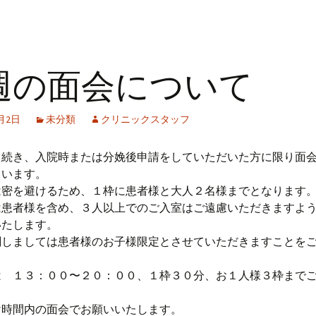
週の面会について
1月2日
未分類
クリニックスタッフ
き続き、入院時または分娩後申請をしていただいた方に限り面
ています。
は密を避けるため、１枠に患者様と大人２名様までとなります
は患者様を含め、３人以上でのご入室はご遠慮いただきますよ
いたします。
関しましては患者様のお子様限定とさせていただきますことを
は １３：００〜２０：００、１枠３０分、お１人様３枠まで
。
け時間内の面会でお願いいたします。