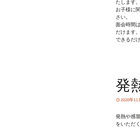
たします
お子様に
さい。
面会時間
だけます
できるだ
発
2020年1
発熱や感
をいただ