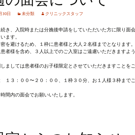
1月30日
未分類
クリニックスタッフ
き続き、入院時または分娩後申請をしていただいた方に限り面
ています。
は密を避けるため、１枠に患者様と大人２名様までとなります
は患者様を含め、３人以上でのご入室はご遠慮いただきますよ
。
関しましては患者様のお子様限定とさせていただきますことを
は １３：００〜２０：００、１枠３０分、お１人様３枠まで
。
け時間内の面会でお願いいたします。