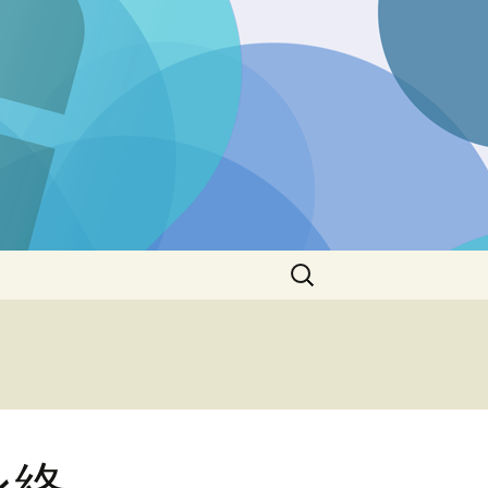
検
索:
ン終