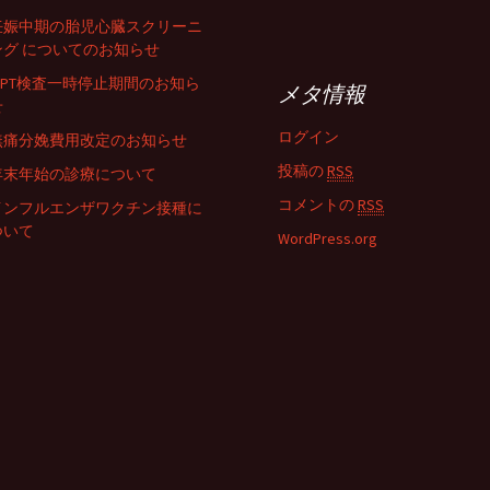
妊娠中期の胎児心臓スクリーニ
ング についてのお知らせ
NIPT検査一時停止期間のお知ら
メタ情報
せ
ログイン
無痛分娩費用改定のお知らせ
投稿の
RSS
年末年始の診療について
コメントの
RSS
インフルエンザワクチン接種に
ついて
WordPress.org