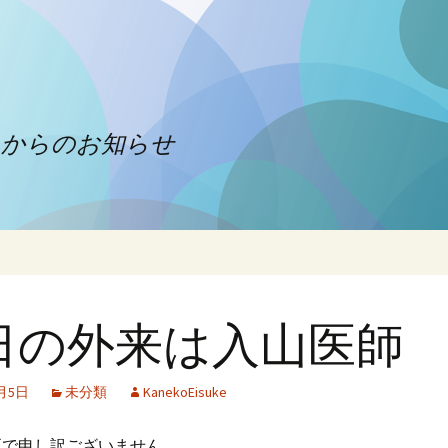
クからのお知らせ
日の外来は入山医師
2月5日
未分類
KanekoEisuke
更で申し訳ございません。