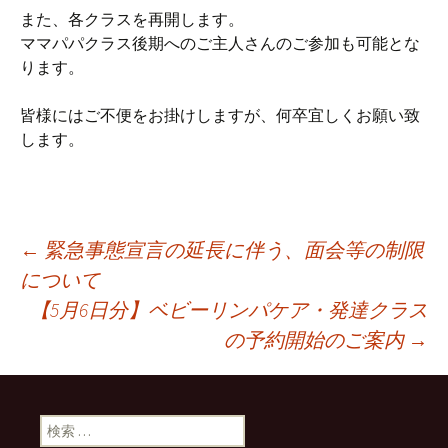
また、各クラスを再開します。
ママパパクラス後期へのご主人さんのご参加も可能とな
ります。
皆様にはご不便をお掛けしますが、何卒宜しくお願い致
します。
←
緊急事態宣言の延長に伴う、面会等の制限
について
投稿ナビゲーション
【5月6日分】ベビーリンパケア・発達クラス
の予約開始のご案内
→
検索: