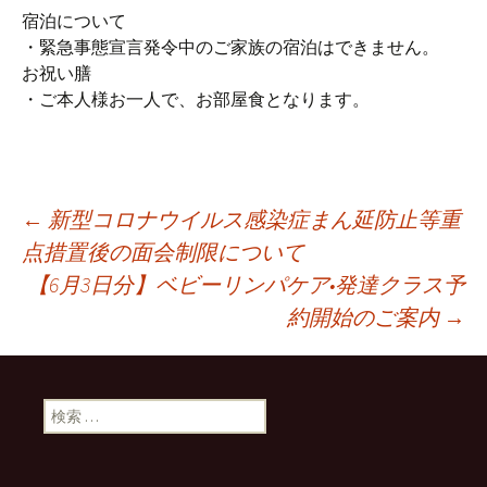
宿泊について
・緊急事態宣言発令中のご家族の宿泊はできません。
お祝い膳
・ご本人様お一人で、お部屋食となります。
←
新型コロナウイルス感染症まん延防止等重
点措置後の面会制限について
投稿ナビゲーション
【6月3日分】ベビーリンパケア•発達クラス予
約開始のご案内
→
検索: