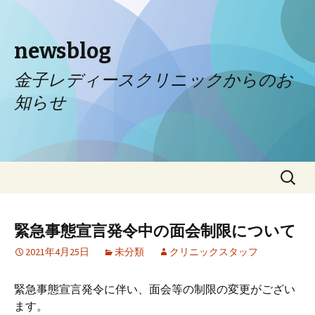
newsblog
金子レディースクリニックからのお
知らせ
コンテンツへ移動
検
索:
緊急事態宣言発令中の面会制限について
2021年4月25日
未分類
クリニックスタッフ
緊急事態宣言発令に伴い、面会等の制限の変更がござい
ます。