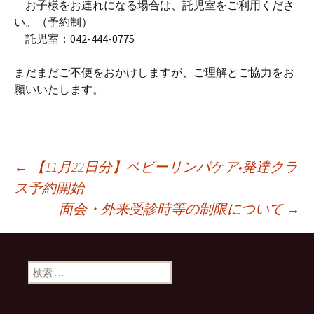
お子様をお連れになる場合は、託児室をご利用くださ
い。（予約制）
託児室：042-444-0775
まだまだご不便をおかけしますが、ご理解とご協力をお
願いいたします。
←
【11月22日分】ベビーリンパケア•発達クラ
ス予約開始
投稿ナビゲーション
面会・外来受診時等の制限について
→
検索: