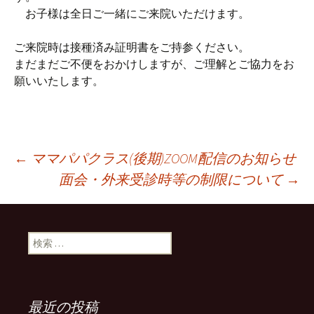
お子様は全日ご一緒にご来院いただけます。
ご来院時は接種済み証明書をご持参ください。
まだまだご不便をおかけしますが、ご理解とご協力をお
願いいたします。
←
ママパパクラス(後期)ZOOM配信のお知らせ
面会・外来受診時等の制限について
→
投稿ナビゲーション
検索:
最近の投稿