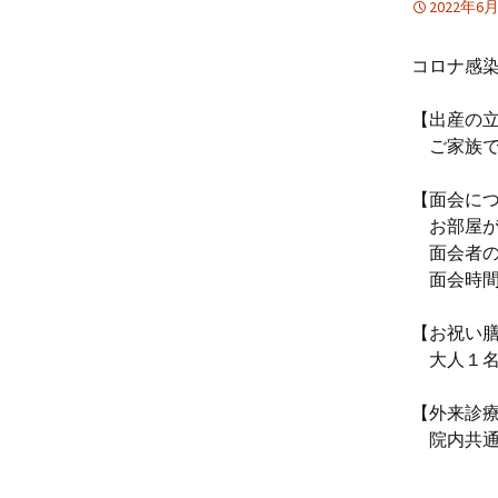
2022年6
コロナ感
【出産の
ご家族で
【面会に
お部屋が
面会者の
面会時間 1
【お祝い
大人１名
【外来診
院内共通