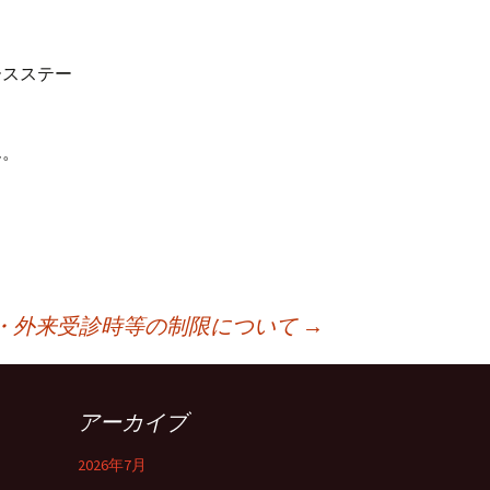
ースステー
ん。
・外来受診時等の制限について
→
アーカイブ
2026年7月