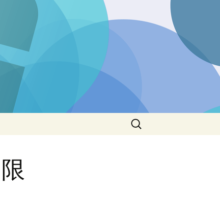
検
索:
制限