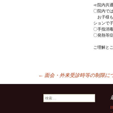
≪院内共
〇院内で
お子様も
ションで
〇手指消
〇発熱等
ご理解と
←
面会・外来受診時等の制限に
投稿ナビゲーション
検索: