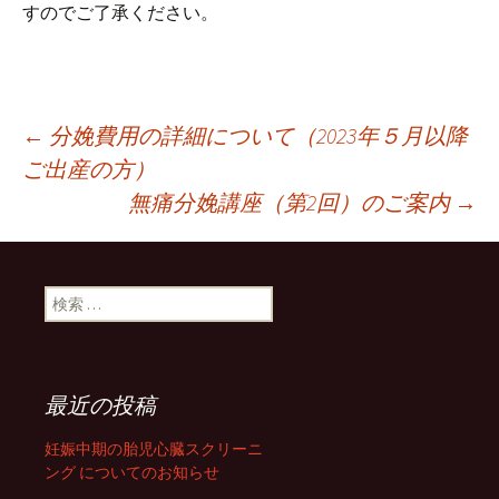
すのでご了承ください。
←
分娩費用の詳細について（2023年５月以降
ご出産の方）
投稿ナビゲーション
無痛分娩講座（第2回）のご案内
→
検索:
最近の投稿
妊娠中期の胎児心臓スクリーニ
ング についてのお知らせ